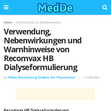
Home
Informationen zu Medikamenten
Verwendung,
Nebenwirkungen und
Warnhinweise von
Recomvax HB
Dialyseformulierung
by
Viktor Rosenzweig (Doktor der Pharmazie)
11/08/2022
Recomvax HB Dialyseformulierung