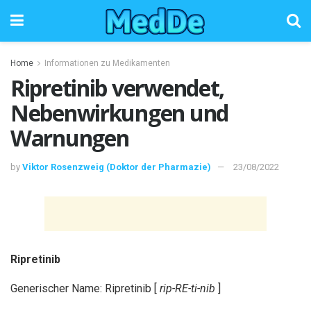
Home
Informationen zu Medikamenten
Ripretinib verwendet,
Nebenwirkungen und
Warnungen
by
Viktor Rosenzweig (Doktor der Pharmazie)
23/08/2022
Ripretinib
Generischer Name: Ripretinib [
rip-RE-ti-nib
]