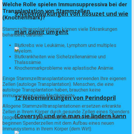
Welche Rolle spielen Immunsuppressiva bei der
Transplantation von Stammzellen
9 Nebenwirkungen von Rosuzet und wie
(Knochenmark)?
Stammzelltransplantationen können viele Erkrankungen
man damit umgeht
behandeln, darunter:
Blutkrebs wie Leukämie, Lymphom und multiples
Myelom.
Blutkrankheiten wie Sichelzellenanämie und
Thalassämie.
Knochenmarkprobleme wie aplastische Anämie.
Einige Stammzelltransplantationen verwenden Ihre eigenen
Zellen (autologe Transplantation). Menschen, die eine
autologe Transplantation haben, brauchen keine
immunsuppressiven Medikamente.
12 Nebenwirkungen von Perindopril
Allogene Stammzelltransplantationen ersetzen erkrankte
Zellen in Ihrem Körper durch gesunde Zellen eines Spenders
(Coversyl) und wie man sie lindern kann
(sogenanntes Transplantat). Nach einer Transplantation
beginnen Spenderzellen mit dem Aufbau eines neuen
Immunsystems in Ihrem Körper (dem Wirt).