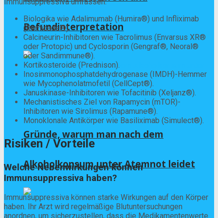
Immunsuppressiva umfassen:
Biologika wie Adalimumab (Humira®) und Infliximab
Befundinterpretation
(Remicade®).
Calcineurin-Inhibitoren wie Tacrolimus (Envarsus XR®
oder Protopic) und Cyclosporin (Gengraf®, Neoral®
oder Sandimmune®).
Kortikosteroide (Prednison).
Inosinmonophosphatdehydrogenase (IMDH)-Hemmer
wie Mycophenolatmofetil (CellCept®).
Januskinase-Inhibitoren wie Tofacitinib (Xeljanz®).
Mechanistisches Ziel von Rapamycin (mTOR)-
Inhibitoren wie Sirolimus (Rapamune®).
Monoklonale Antikörper wie Basiliximab (Simulect®).
Gründe, warum man nach dem
Risiken / Vorteile
Alkoholkonsum unter Atemnot leidet
Welche Nebenwirkungen können
Immunsuppressiva haben?
Immunsuppressiva können starke Wirkungen auf den Körper
haben. Ihr Arzt wird regelmäßige Blutuntersuchungen
anordnen, um sicherzustellen, dass die Medikamentenwerte