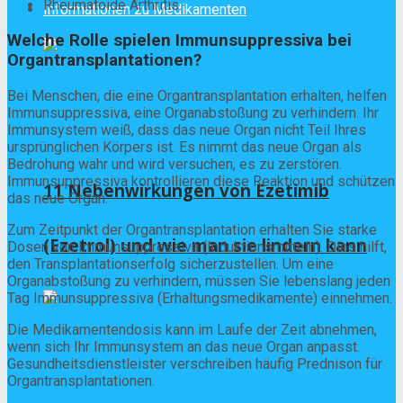
Rheumatoide Arthritis.
Informationen zu Medikamenten
Welche Rolle spielen Immunsuppressiva bei
Organtransplantationen?
Bei Menschen, die eine Organtransplantation erhalten, helfen
Immunsuppressiva, eine Organabstoßung zu verhindern. Ihr
Immunsystem weiß, dass das neue Organ nicht Teil Ihres
ursprünglichen Körpers ist. Es nimmt das neue Organ als
Bedrohung wahr und wird versuchen, es zu zerstören.
Immunsuppressiva kontrollieren diese Reaktion und schützen
11 Nebenwirkungen von Ezetimib
das neue Organ.
Zum Zeitpunkt der Organtransplantation erhalten Sie starke
(Ezetrol) und wie man sie lindern kann
Dosen von Immunsuppressiva (Induktionsmitteln). Dies hilft,
den Transplantationserfolg sicherzustellen. Um eine
Organabstoßung zu verhindern, müssen Sie lebenslang jeden
Tag Immunsuppressiva (Erhaltungsmedikamente) einnehmen.
Die Medikamentendosis kann im Laufe der Zeit abnehmen,
wenn sich Ihr Immunsystem an das neue Organ anpasst.
Gesundheitsdienstleister verschreiben häufig Prednison für
Organtransplantationen.