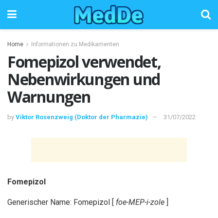
Home
Informationen zu Medikamenten
Fomepizol verwendet,
Nebenwirkungen und
Warnungen
by
Viktor Rosenzweig (Doktor der Pharmazie)
31/07/2022
Fomepizol
Generischer Name: Fomepizol [
foe-MEP-i-zole
]