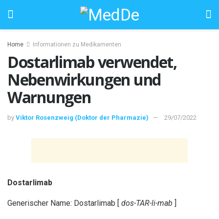
Home
Informationen zu Medikamenten
Dostarlimab verwendet,
Nebenwirkungen und
Warnungen
by
Viktor Rosenzweig (Doktor der Pharmazie)
29/07/2022
Dostarlimab
Generischer Name: Dostarlimab [
dos-TAR-li-mab
]