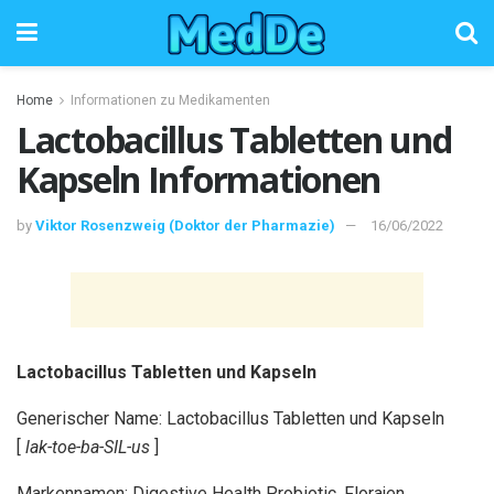
Home
Informationen zu Medikamenten
Lactobacillus Tabletten und
Kapseln Informationen
by
Viktor Rosenzweig (Doktor der Pharmazie)
16/06/2022
Lactobacillus Tabletten und Kapseln
Generischer Name: Lactobacillus Tabletten und Kapseln
[
lak-toe-ba-SIL-us
]
Markennamen: Digestive Health Probiotic, Florajen