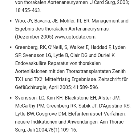
von thorakalen Aortenaneurysmen. J Card Surg, 2003;
18:455-463.
Woo, JY, Bavaria, JE, Mohler, III, ER. Management und
Ergebnis des thorakalen Aortenaneurysmas.
(Dezember 2005) www.uptodate.com.
Greenberg, RK, O’Neill, S, Walker E, Haddad F, Lyden
SP, Svensson LG, Lytle B, Clair DG und Ouriel K.
Endovaskuläre Reparatur von thorakalen
Aortenläsionen mit den Thoraxtransplantaten Zenith
TX1 und TX2: Mittelfristig Ergebnisse. Zeitschrift für
Gefäßchirurgie, April 2005; 41:589-596.
Svensson, LG, Kim KH, Blackstone EH, Alster JM,
McCarthy PM, Greenberg RK, Sabik JF, D’Agostino RS,
Lytle BW, Cosgrove DM. Elefantenrüssel-Verfahren:
neuere Indikationen und Anwendungen. Ann Thorac
Surg, Juli 2004;78(1):109-16.