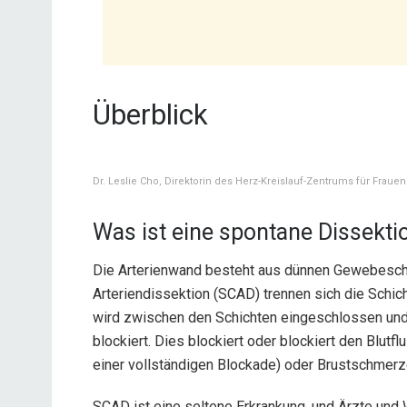
Überblick
Dr. Leslie Cho, Direktorin des Herz-Kreislauf-Zentrums für Frauen
Was ist eine spontane Dissekti
Die Arterienwand besteht aus dünnen Gewebeschic
Arteriendissektion (SCAD) trennen sich die Schich
wird zwischen den Schichten eingeschlossen und 
blockiert. Dies blockiert oder blockiert den Blut
einer vollständigen Blockade) oder Brustschmerze
SCAD ist eine seltene Erkrankung, und Ärzte und 