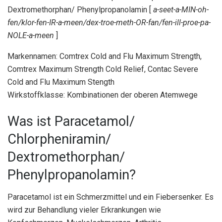
Dextromethorphan/ Phenylpropanolamin [
a-seet-a-MIN-oh-
fen/klor-fen-IR-a-meen/dex-troe-meth-OR-fan/fen-ill-proe-pa-
NOLE-a-meen
]
Markennamen: Comtrex Cold and Flu Maximum Strength,
Comtrex Maximum Strength Cold Relief, Contac Severe
Cold and Flu Maximum Stength
Wirkstoffklasse: Kombinationen der oberen Atemwege
Was ist Paracetamol/
Chlorpheniramin/
Dextromethorphan/
Phenylpropanolamin?
Paracetamol ist ein Schmerzmittel und ein Fiebersenker. Es
wird zur Behandlung vieler Erkrankungen wie