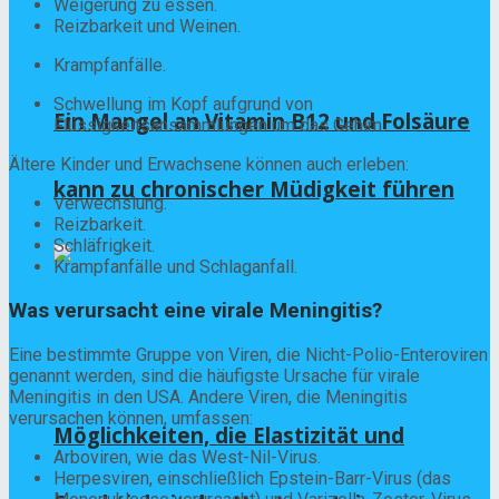
Weigerung zu essen.
Reizbarkeit und Weinen.
Krampfanfälle.
Schwellung im Kopf aufgrund von
Ein Mangel an Vitamin B12 und Folsäure
Flüssigkeitsansammlungen um das Gehirn.
Ältere Kinder und Erwachsene können auch erleben:
kann zu chronischer Müdigkeit führen
Verwechslung.
Reizbarkeit.
Schläfrigkeit.
Krampfanfälle und Schlaganfall.
Was verursacht eine virale Meningitis?
Eine bestimmte Gruppe von Viren, die Nicht-Polio-Enteroviren
genannt werden, sind die häufigste Ursache für virale
Meningitis in den USA. Andere Viren, die Meningitis
verursachen können, umfassen:
Möglichkeiten, die Elastizität und
Arboviren, wie das West-Nil-Virus.
Herpesviren, einschließlich Epstein-Barr-Virus (das