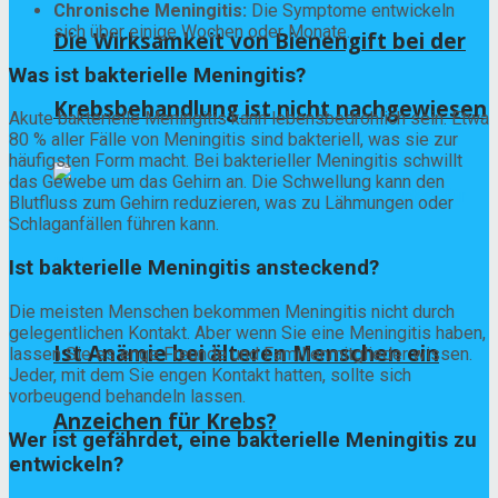
Chronische Meningitis:
Die Symptome entwickeln
sich über einige Wochen oder Monate.
Die Wirksamkeit von Bienengift bei der
Was ist bakterielle Meningitis?
Krebsbehandlung ist nicht nachgewiesen
Akute bakterielle Meningitis kann lebensbedrohlich sein. Etwa
80 % aller Fälle von Meningitis sind bakteriell, was sie zur
häufigsten Form macht. Bei bakterieller Meningitis schwillt
das Gewebe um das Gehirn an. Die Schwellung kann den
Blutfluss zum Gehirn reduzieren, was zu Lähmungen oder
Schlaganfällen führen kann.
Ist bakterielle Meningitis ansteckend?
Die meisten Menschen bekommen Meningitis nicht durch
gelegentlichen Kontakt. Aber wenn Sie eine Meningitis haben,
Ist Anämie bei älteren Menschen ein
lassen Sie es enge Freunde und Familienmitglieder wissen.
Jeder, mit dem Sie engen Kontakt hatten, sollte sich
vorbeugend behandeln lassen.
Anzeichen für Krebs?
Wer ist gefährdet, eine bakterielle Meningitis zu
entwickeln?