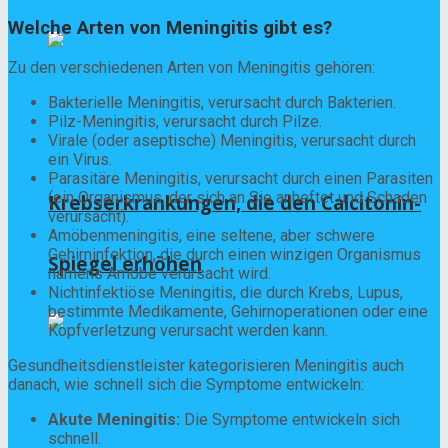
Welche Arten von Meningitis gibt es?
Zu den verschiedenen Arten von Meningitis gehören:
Bakterielle Meningitis, verursacht durch Bakterien.
Pilz-Meningitis, verursacht durch Pilze.
Virale (oder aseptische) Meningitis, verursacht durch
ein Virus.
Parasitäre Meningitis, verursacht durch einen Parasiten
(ein Organismus, der sich an Sie anheftet und Schaden
Krebserkrankungen, die den Calcitonin-
verursacht).
Amöbenmeningitis, eine seltene, aber schwere
Gehirninfektion, die durch einen winzigen Organismus
Spiegel erhöhen
namens Amöbe verursacht wird.
Nichtinfektiöse Meningitis, die durch Krebs, Lupus,
bestimmte Medikamente, Gehirnoperationen oder eine
Kopfverletzung verursacht werden kann.
Gesundheitsdienstleister kategorisieren Meningitis auch
danach, wie schnell sich die Symptome entwickeln:
Akute Meningitis:
Die Symptome entwickeln sich
schnell.