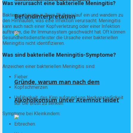
Was verursacht eine bakterielle Meningitis?
Bakterien dringen in Ihren Blutkreislauf ein und wandern zu
Befundinterpretation
den Hirnhäuten, was eine Infektion verursacht. Meningitis
kann auch nach einer Kopfverletzung oder einer Infektion
auftreten, die Ihr Immunsystem geschwächt hat. Oft können
Gesundheitsdienstleister die Ursache einer bakteriellen
Meningitis nicht identifizieren.
Was sind bakterielle Meningitis-Symptome?
Anzeichen einer bakteriellen Meningitis sind:
Fieber.
Gründe, warum man nach dem
Kopfschmerzen.
Unfähigkeit, das Kinn aufgrund von Nackensteifigkeit
Alkoholkonsum unter Atemnot leidet
auf die Brust zu senken.
Symptome bei Kleinkindern:
Erbrechen.