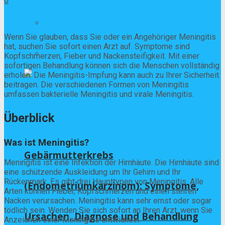
0
Krebs
Wenn Sie glauben, dass Sie oder ein Angehöriger Meningitis
hat, suchen Sie sofort einen Arzt auf. Symptome sind
Verdauungskrankheiten
Kopfschmerzen, Fieber und Nackensteifigkeit. Mit einer
sofortigen Behandlung können sich die Menschen vollständig
erholen. Die Meningitis-Impfung kann auch zu Ihrer Sicherheit
beitragen. Die verschiedenen Formen von Meningitis
umfassen bakterielle Meningitis und virale Meningitis.
Überblick
Was ist Meningitis?
Gebärmutterkrebs
Meningitis ist eine Infektion der Hirnhäute. Die Hirnhäute sind
eine schützende Auskleidung um Ihr Gehirn und Ihr
Rückenmark. Es gibt drei Haupttypen von Meningitis. Alle
(Endometriumkarzinom): Symptome,
Arten können Fieber, Kopfschmerzen und einen steifen
Nacken verursachen. Meningitis kann sehr ernst oder sogar
tödlich sein. Wenden Sie sich sofort an Ihren Arzt, wenn Sie
Ursachen, Diagnose und Behandlung
Anzeichen einer Meningitis entwickeln.