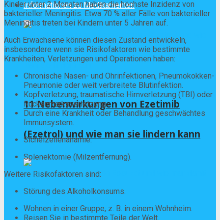
Kinder unter 2 Monaten haben die höchste Inzidenz von
Informationen zu Medikamenten
bakterieller Meningitis. Etwa 70 % aller Fälle von bakterieller
Meningitis treten bei Kindern unter 5 Jahren auf.
Auch Erwachsene können diesen Zustand entwickeln,
insbesondere wenn sie Risikofaktoren wie bestimmte
Krankheiten, Verletzungen und Operationen haben:
Chronische Nasen- und Ohrinfektionen, Pneumokokken-
Pneumonie oder weit verbreitete Blutinfektion.
Kopfverletzung, traumatische Hirnverletzung (TBI) oder
11 Nebenwirkungen von Ezetimib
Rückenmarksverletzung.
Durch eine Krankheit oder Behandlung geschwächtes
Immunsystem.
(Ezetrol) und wie man sie lindern kann
Sichelzellenanämie.
Splenektomie (Milzentfernung).
Weitere Risikofaktoren sind:
Störung des Alkoholkonsums.
Wohnen in einer Gruppe, z. B. in einem Wohnheim.
Reisen Sie in bestimmte Teile der Welt.