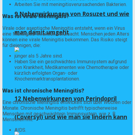
Arbeiten Sie mit meningitisverursachenden Bakterien.
9 Nebenwirkungen von Rosuzet und wie
Was ist virale Meningitis?
Virale oder aseptische Meningitis entsteht, wenn ein Virus
man damit umgeht
eine Meningitis-Infektion verursacht. Menschen jeden Alters
können eine virale Meningitis bekommen. Das Risiko steigt
für diejenigen, die:
jünger als 5 Jahre sind.
Haben Sie ein geschwächtes Immunsystem aufgrund
von Krankheit, Medikamenten wie Chemotherapie oder
kürzlich erfolgten Organ- oder
Knochenmarktransplantationen.
Was ist chronische Meningitis?
12 Nebenwirkungen von Perindopril
Eine chronische Meningitis entwickelt sich über Wochen oder
Monate. Chronische Meningitis betrifft typischerweise
Menschen mit geschwächtem Immunsystem, wie z. B.
(Coversyl) und wie man sie lindern kann
Menschen mit:
AIDS.