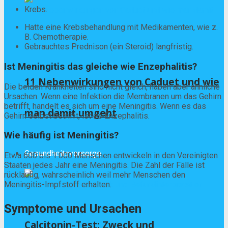
Krebs.
Hatte eine Krebsbehandlung mit Medikamenten, wie z.
B. Chemotherapie.
Gebrauchtes Prednison (ein Steroid) langfristig.
Ist Meningitis das gleiche wie Enzephalitis?
11 Nebenwirkungen von Caduet und wie
Die beiden Krankheiten sind nicht gleich, haben aber ähnliche
Ursachen. Wenn eine Infektion die Membranen um das Gehirn
betrifft, handelt es sich um eine Meningitis. Wenn es das
man damit umgeht
Gehirn selbst betrifft, ist es Enzephalitis.
Wie häufig ist Meningitis?
Gesundheitsvorsorge
Etwa 600 bis 1.000 Menschen entwickeln in den Vereinigten
Staaten jedes Jahr eine Meningitis. Die Zahl der Fälle ist
rückläufig, wahrscheinlich weil mehr Menschen den
Meningitis-Impfstoff erhalten.
Symptome und Ursachen
Calcitonin-Test: Zweck und