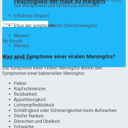
Feuchtigkeit der Haut zu steigern
Mononukleose verursacht) und Varizella-Zoster-Virus,
das Windpocken und Gürtelrose verursacht.
Influenza (Grippe).
Virus der lymphozytären Choriomeningitis.
Masern.
No Result
Mumps.
Was sind Symptome einer viralen Meningitis?
View All Result
Die Symptome einer viralen Meningitis ähneln den
Symptomen einer bakteriellen Meningitis:
Fieber.
Kopfschmerzen.
Reizbarkeit.
Appetitlosigkeit.
Lichtempfindlichkeit.
Schläfrigkeit oder Schwierigkeiten beim Aufwachen.
Steifer Nacken.
Erbrechen und Übelkeit.
Schwäche.