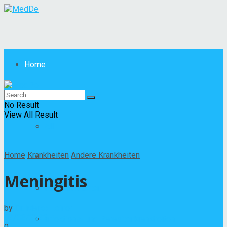
Home
Krankheiten
No Result
View All Result
All
Home
Krankheiten
Andere Krankheiten
Andere Krankheiten
Meningitis
Hautkrankheiten
by
Dr. Marko Leiner
02/03/2022
Infektions- und Parasitenkrankheiten