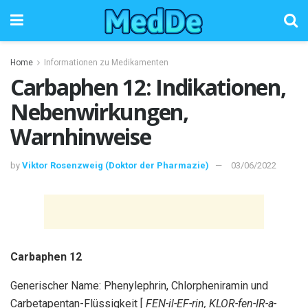
Home
Informationen zu Medikamenten
Carbaphen 12: Indikationen,
Nebenwirkungen,
Warnhinweise
by
Viktor Rosenzweig (Doktor der Pharmazie)
03/06/2022
Carbaphen 12
Generischer Name: Phenylephrin, Chlorpheniramin und
Carbetapentan-Flüssigkeit [
FEN-il-EF-rin, KLOR-fen-IR-a-