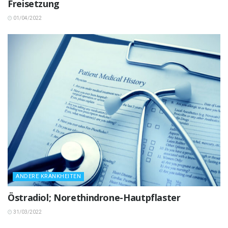
Freisetzung
01/04/2022
ANDERE KRANKHEITEN
Östradiol; Norethindrone-Hautpflaster
31/03/2022