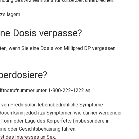
ung des Arzneimittels für kurze Zeit unterbrechen.
ze lagern.
ine Dosis verpasse?
lten, wenn Sie eine Dosis von Millipred DP vergessen
berdosiere?
Giftnotrufnummer unter 1-800-222-1222 an.
ung von Prednisolon lebensbedrohliche Symptome
iddosen kann jedoch zu Symptomen wie dünner werdender
r Form oder Lage des Körperfetts (insbesondere in
Akne oder Gesichtsbehaarung führen.
t des Interesses an Sex.