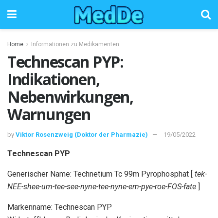
Home
Informationen zu Medikamenten
Technescan PYP:
Indikationen,
Nebenwirkungen,
Warnungen
by
Viktor Rosenzweig (Doktor der Pharmazie)
19/05/2022
Technescan PYP
Generischer Name: Technetium Tc 99m Pyrophosphat [
tek-
NEE-shee-um-tee-see-nyne-tee-nyne-em-pye-roe-FOS-fate
]
Markenname: Technescan PYP