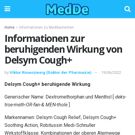
Home
Informationen zu Medikamenten
Informationen zur
beruhigenden Wirkung von
Delsym Cough+
by
Viktor Rosenzweig (Doktor der Pharmazie)
19/06/2022
Delsym Cough+ beruhigende Wirkung
Generischer Name: Dextromethorphan und Menthol [
deks-
troe-meth-OR-fan-& MEN-thole
]
Markennamen: Delsym Cough Relief, Delsym Cough+
Soothing Action, Robitussin Medi-Schnuller
Wirkstoffklasse: Kombinationen der oberen Atemwege