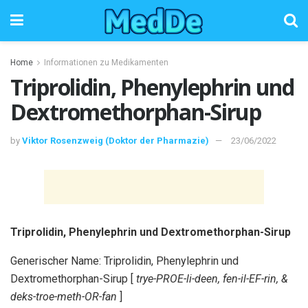
Home
Informationen zu Medikamenten
Triprolidin, Phenylephrin und
Dextromethorphan-Sirup
by
Viktor Rosenzweig (Doktor der Pharmazie)
23/06/2022
Triprolidin, Phenylephrin und Dextromethorphan-Sirup
Generischer Name: Triprolidin, Phenylephrin und
Dextromethorphan-Sirup [
trye-PROE-li-deen, fen-il-EF-rin, &
deks-troe-meth-OR-fan
]