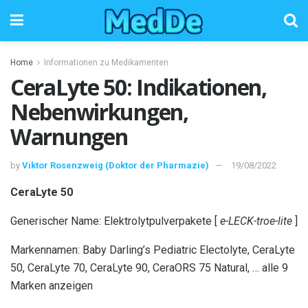
Home
Informationen zu Medikamenten
CeraLyte 50: Indikationen,
Nebenwirkungen,
Warnungen
by
Viktor Rosenzweig (Doktor der Pharmazie)
19/08/2022
CeraLyte 50
Generischer Name: Elektrolytpulverpakete [
e-LECK-troe-lite
]
Markennamen: Baby Darling’s Pediatric Electolyte, CeraLyte
50, CeraLyte 70, CeraLyte 90, CeraORS 75 Natural, … alle 9
Marken anzeigen