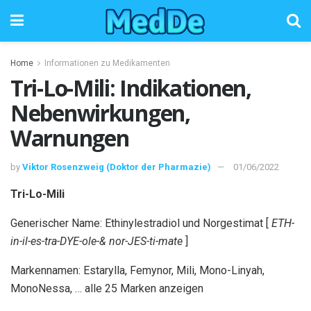
Home
Informationen zu Medikamenten
Tri-Lo-Mili: Indikationen,
Nebenwirkungen,
Warnungen
by
Viktor Rosenzweig (Doktor der Pharmazie)
01/06/2022
Tri-Lo-Mili
Generischer Name: Ethinylestradiol und Norgestimat [
ETH-
in-il-es-tra-DYE-ole-& nor-JES-ti-mate
]
Markennamen: Estarylla, Femynor, Mili, Mono-Linyah,
MonoNessa, … alle 25 Marken anzeigen