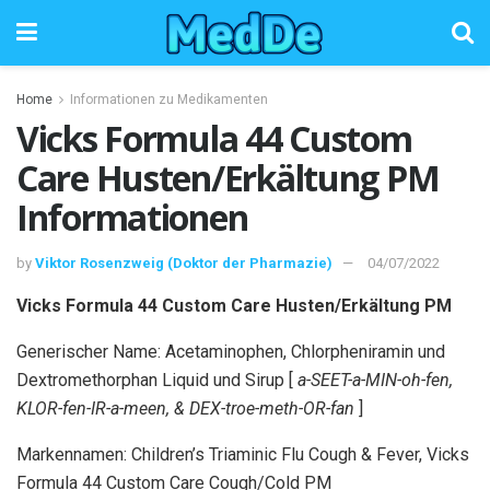
Home
Informationen zu Medikamenten
Vicks Formula 44 Custom
Care Husten/Erkältung PM
Informationen
by
Viktor Rosenzweig (Doktor der Pharmazie)
04/07/2022
Vicks Formula 44 Custom Care Husten/Erkältung PM
Generischer Name: Acetaminophen, Chlorpheniramin und
Dextromethorphan Liquid und Sirup [
a-SEET-a-MIN-oh-fen,
KLOR-fen-IR-a-meen, & DEX-troe-meth-OR-fan
]
Markennamen: Children’s Triaminic Flu Cough & Fever, Vicks
Formula 44 Custom Care Cough/Cold PM