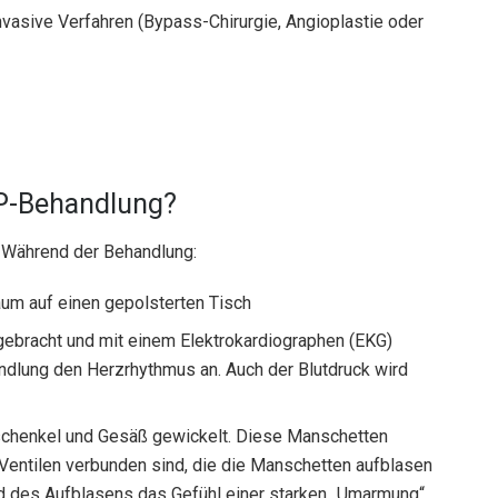
 invasive Verfahren (Bypass-Chirurgie, Angioplastie oder
P-Behandlung?
. Während der Behandlung:
aum auf einen gepolsterten Tisch
gebracht und mit einem Elektrokardiographen (EKG)
dlung den Herzrhythmus an. Auch der Blutdruck wird
chenkel und Gesäß gewickelt. Diese Manschetten
 Ventilen verbunden sind, die die Manschetten aufblasen
nd des Aufblasens das Gefühl einer starken „Umarmung“,