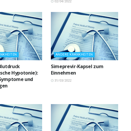
02/04/2022
ANKHEITEN
ANDERE KRANKHEITEN
Blutdruck
Simeprevir-Kapsel zum
ische Hypotonie):
Einnehmen
 Symptome und
31/03/2022
gen