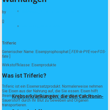
Krebs
by
Viktor Rosenzweig (Doktor der Pharmazie)
30/07/2022
0
Verdauungskrankheiten
Triferic
Generischer Name: Eisenpyrophosphat [
FER-ik-PYE-roe-FOS-
fate
]
Wirkstoffklasse: Eisenprodukte
Was ist Triferic?
Triferic ist ein Eisenersatzprodukt. Normalerweise nehmen
Sie Eisen aus der Nahrung auf, die Sie essen. Eisen hilft
Krebserkrankungen, die den Calcitonin-
Ihrem Körper, rote Blutkörperchen zu produzieren, die
Sauerstoff durch Ihr Blut zu Geweben und Organen
transportieren.