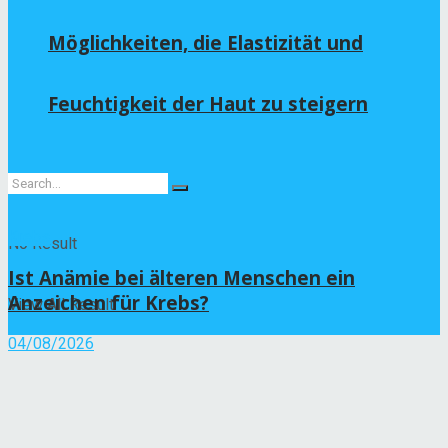
Möglichkeiten, die Elastizität und
Feuchtigkeit der Haut zu steigern
Krebs
No Result
Ist Anämie bei älteren Menschen ein
Anzeichen für Krebs?
View All Result
04/08/2026