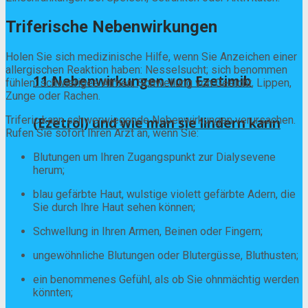
Triferische Nebenwirkungen
Holen Sie sich medizinische Hilfe, wenn Sie Anzeichen einer
allergischen Reaktion haben: Nesselsucht; sich benommen
11 Nebenwirkungen von Ezetimib
fühlen; schwieriges Atmen; Schwellung von Gesicht, Lippen,
Zunge oder Rachen.
Triferic kann schwerwiegende Nebenwirkungen verursachen.
(Ezetrol) und wie man sie lindern kann
Rufen Sie sofort Ihren Arzt an, wenn Sie:
Blutungen um Ihren Zugangspunkt zur Dialysevene
herum;
blau gefärbte Haut, wulstige violett gefärbte Adern, die
Sie durch Ihre Haut sehen können;
Schwellung in Ihren Armen, Beinen oder Fingern;
ungewöhnliche Blutungen oder Blutergüsse, Bluthusten;
ein benommenes Gefühl, als ob Sie ohnmächtig werden
könnten;