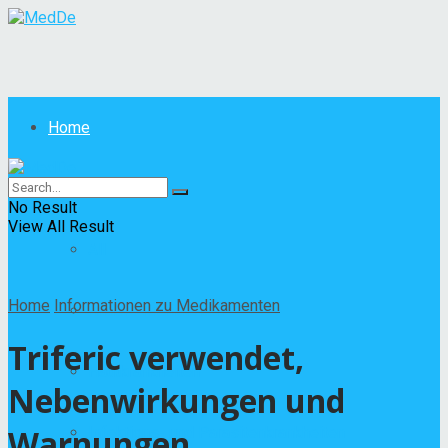
Home
Krankheiten
No Result
View All Result
All
Home
Informationen zu Medikamenten
Andere Krankheiten
Triferic verwendet,
Hautkrankheiten
Nebenwirkungen und
Warnungen
Infektions- und Parasitenkrankheiten