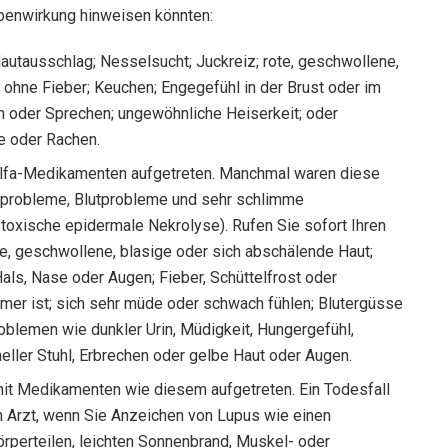
benwirkung hinweisen könnten:
Hautausschlag; Nesselsucht; Juckreiz; rote, geschwollene,
 ohne Fieber; Keuchen; Engegefühl in der Brust oder im
n oder Sprechen; ungewöhnliche Heiserkeit; oder
e oder Rachen.
ulfa-Medikamenten aufgetreten. Manchmal waren diese
rprobleme, Blutprobleme und sehr schlimme
oxische epidermale Nekrolyse). Rufen Sie sofort Ihren
te, geschwollene, blasige oder sich abschälende Haut;
als, Nase oder Augen; Fieber, Schüttelfrost oder
mer ist; sich sehr müde oder schwach fühlen; Blutergüsse
blemen wie dunkler Urin, Müdigkeit, Hungergefühl,
ler Stuhl, Erbrechen oder gelbe Haut oder Augen.
it Medikamenten wie diesem aufgetreten. Ein Todesfall
n Arzt, wenn Sie Anzeichen von Lupus wie einen
rperteilen, leichten Sonnenbrand, Muskel- oder