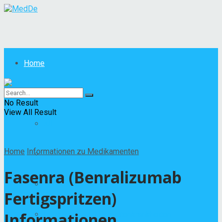
Home
Krankheiten
No Result
View All Result
All
Home
Informationen zu Medikamenten
Andere Krankheiten
Fasenra (Benralizumab
Hautkrankheiten
Fertigspritzen)
Informationen
Infektions- und Parasitenkrankheiten