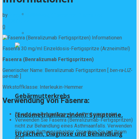
Krebs
by
Viktor Rosenzweig (Doktor der Pharmazie)
10/06/2022
0
Verdauungskrankheiten
Fasenra 30 mg/ml Einzeldosis-Fertigspritze (Arzneimittel)
Fasenra (Benralizumab Fertigspritzen)
Generischer Name: Benralizumab Fertigspritzen [
ben-ra-LIZ-
ue-mab
]
Wirkstoffklasse: Interleukin-Hemmer
Gebärmutterkrebs
Verwendung von Fasenra:
(Endometriumkarzinom): Symptome,
Es wird zur Behandlung von Asthma eingesetzt.
Verwenden Sie Fasenra (Benralizumab-Fertigspritzen)
nicht zur Behandlung eines Asthmaanfalls. Verwenden
Sie einen Rettungsinhalator. Sprechen Sie mit Ihrem
Ursachen, Diagnose und Behandlung
Arzt.