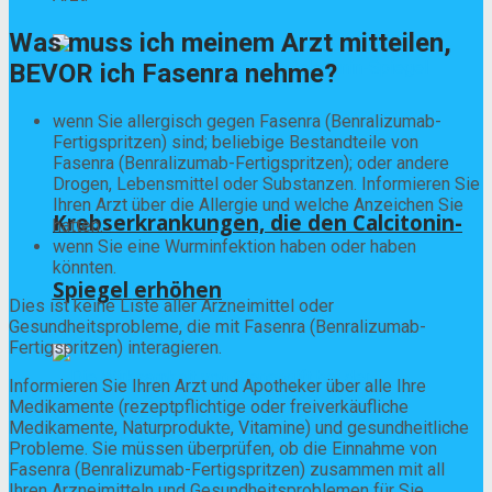
Was muss ich meinem Arzt mitteilen,
BEVOR ich Fasenra nehme?
wenn Sie allergisch gegen Fasenra (Benralizumab-
Fertigspritzen) sind; beliebige Bestandteile von
Fasenra (Benralizumab-Fertigspritzen); oder andere
Drogen, Lebensmittel oder Substanzen. Informieren Sie
Ihren Arzt über die Allergie und welche Anzeichen Sie
Krebserkrankungen, die den Calcitonin-
hatten.
wenn Sie eine Wurminfektion haben oder haben
könnten.
Spiegel erhöhen
Dies ist keine Liste aller Arzneimittel oder
Gesundheitsprobleme, die mit Fasenra (Benralizumab-
Fertigspritzen) interagieren.
Informieren Sie Ihren Arzt und Apotheker über alle Ihre
Medikamente (rezeptpflichtige oder freiverkäufliche
Medikamente, Naturprodukte, Vitamine) und gesundheitliche
Probleme. Sie müssen überprüfen, ob die Einnahme von
Fasenra (Benralizumab-Fertigspritzen) zusammen mit all
Ihren Arzneimitteln und Gesundheitsproblemen für Sie