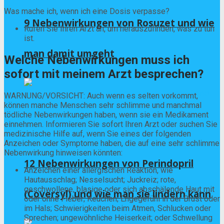
Was mache ich, wenn ich eine Dosis verpasse?
9 Nebenwirkungen von Rosuzet und wie
Rufen Sie Ihren Arzt an, um herauszufinden, was zu tun
ist.
man damit umgeht
Welche Nebenwirkungen muss ich
sofort mit meinem Arzt besprechen?
WARNUNG/VORSICHT: Auch wenn es selten vorkommt,
können manche Menschen sehr schlimme und manchmal
tödliche Nebenwirkungen haben, wenn sie ein Medikament
einnehmen. Informieren Sie sofort Ihren Arzt oder suchen Sie
medizinische Hilfe auf, wenn Sie eines der folgenden
Anzeichen oder Symptome haben, die auf eine sehr schlimme
Nebenwirkung hinweisen könnten:
12 Nebenwirkungen von Perindopril
Anzeichen einer allergischen Reaktion, wie
Hautausschlag; Nesselsucht; Juckreiz; rote,
geschwollene, blasige oder sich abschälende Haut mit
(Coversyl) und wie man sie lindern kann
oder ohne Fieber; Keuchen; Engegefühl in der Brust oder
im Hals; Schwierigkeiten beim Atmen, Schlucken oder
Sprechen; ungewöhnliche Heiserkeit; oder Schwellung