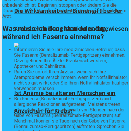
unbedenklich ist. Beginnen, stoppen oder ändern Sie die
Die Wirksamkeit von Bienengift bei der
Dosis eines Medikaments nicht ohne Rücksprache mit Ihrem
Arzt.
Was muss ich beachten oder tun,
Krebsbehandlung ist nicht nachgewiesen
während ich Fasenra einnehme?
Informieren Sie alle Ihre medizinischen Betreuer, dass
Sie Fasenra (Benralizumab-Fertigspritzen) einnehmen.
Dazu gehören Ihre Ärzte, Krankenschwestern,
Apotheker und Zahnärzte.
Rufen Sie sofort Ihren Arzt an, wenn sich Ihre
Atemprobleme verschlimmern, wenn Ihr Notfallinhalator
nicht so gut wirkt oder Sie Ihren Notfallinhalator häufiger
verwenden müssen.
Ist Anämie bei älteren Menschen ein
Bei Fasenra (Benralizumab-Fertigspritzen) sind
allergische Reaktionen aufgetreten. Meistens treten
Anzeichen für Krebs?
allergische Reaktionen innerhalb von Stunden nach der
Gabe von Fasenra (Benralizumab-Fertigspritzen) auf.
Manchmal können sie Tage nach der Gabe von Fasenra
(Benralizumab-Fertigspritzen) auftreten. Sprechen Sie