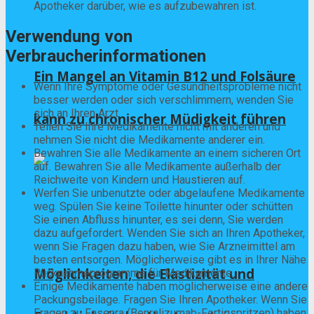
Apotheker darüber, wie es aufzubewahren ist.
Verwendung von
Verbraucherinformationen
Ein Mangel an Vitamin B12 und Folsäure
Wenn Ihre Symptome oder Gesundheitsprobleme nicht
besser werden oder sich verschlimmern, wenden Sie
sich an Ihren Arzt.
kann zu chronischer Müdigkeit führen
Teilen Sie Ihre Medikamente nicht mit anderen und
nehmen Sie nicht die Medikamente anderer ein.
Bewahren Sie alle Medikamente an einem sicheren Ort
auf. Bewahren Sie alle Medikamente außerhalb der
Reichweite von Kindern und Haustieren auf.
Werfen Sie unbenutzte oder abgelaufene Medikamente
weg. Spülen Sie keine Toilette hinunter oder schütten
Sie einen Abfluss hinunter, es sei denn, Sie werden
dazu aufgefordert. Wenden Sie sich an Ihren Apotheker,
wenn Sie Fragen dazu haben, wie Sie Arzneimittel am
besten entsorgen. Möglicherweise gibt es in Ihrer Nähe
Möglichkeiten, die Elastizität und
Rücknahmeprogramme für Medikamente.
Einige Medikamente haben möglicherweise eine andere
Packungsbeilage. Fragen Sie Ihren Apotheker. Wenn Sie
Fragen zu Fasenra (Benralizumab-Fertigspritzen) haben,