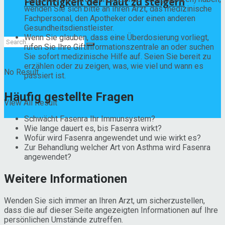
Feuchtigkeit der Haut zu steigern
wenden Sie sich bitte an Ihren Arzt, das medizinische
Fachpersonal, den Apotheker oder einen anderen
Gesundheitsdienstleister.
Wenn Sie glauben, dass eine Überdosierung vorliegt,
rufen Sie Ihre Giftinformationszentrale an oder suchen
Sie sofort medizinische Hilfe auf. Seien Sie bereit zu
erzählen oder zu zeigen, was, wie viel und wann es
No Result
passiert ist.
Häufig gestellte Fragen
View All Result
Schwächt Fasenra Ihr Immunsystem?
Wie lange dauert es, bis Fasenra wirkt?
Wofür wird Fasenra angewendet und wie wirkt es?
Zur Behandlung welcher Art von Asthma wird Fasenra
angewendet?
Weitere Informationen
Wenden Sie sich immer an Ihren Arzt, um sicherzustellen,
dass die auf dieser Seite angezeigten Informationen auf Ihre
persönlichen Umstände zutreffen.