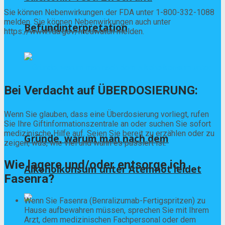
Sie können Nebenwirkungen der FDA unter 1-800-332-1088
melden. Sie können Nebenwirkungen auch unter
Befundinterpretation
https://www.fda.gov/medwatch melden.
Bei Verdacht auf ÜBERDOSIERUNG:
Wenn Sie glauben, dass eine Überdosierung vorliegt, rufen
Sie Ihre Giftinformationszentrale an oder suchen Sie sofort
medizinische Hilfe auf. Seien Sie bereit zu erzählen oder zu
Gründe, warum man nach dem
zeigen, was, wie viel und wann es passiert ist.
Wie lagere und/oder entsorge ich
Alkoholkonsum unter Atemnot leidet
Fasenra?
Wenn Sie Fasenra (Benralizumab-Fertigspritzen) zu
Hause aufbewahren müssen, sprechen Sie mit Ihrem
Arzt, dem medizinischen Fachpersonal oder dem