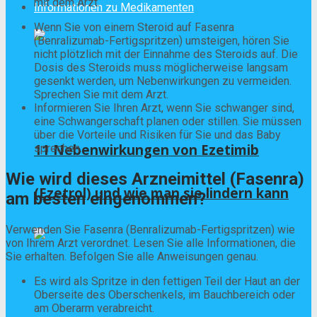
mit dem Arzt.
Informationen zu Medikamenten
Wenn Sie von einem Steroid auf Fasenra
(Benralizumab-Fertigspritzen) umsteigen, hören Sie
nicht plötzlich mit der Einnahme des Steroids auf. Die
Dosis des Steroids muss möglicherweise langsam
gesenkt werden, um Nebenwirkungen zu vermeiden.
Sprechen Sie mit dem Arzt.
Informieren Sie Ihren Arzt, wenn Sie schwanger sind,
eine Schwangerschaft planen oder stillen. Sie müssen
über die Vorteile und Risiken für Sie und das Baby
11 Nebenwirkungen von Ezetimib
sprechen.
Wie wird dieses Arzneimittel (Fasenra)
(Ezetrol) und wie man sie lindern kann
am besten eingenommen?
Verwenden Sie Fasenra (Benralizumab-Fertigspritzen) wie
von Ihrem Arzt verordnet. Lesen Sie alle Informationen, die
Sie erhalten. Befolgen Sie alle Anweisungen genau.
Es wird als Spritze in den fettigen Teil der Haut an der
Oberseite des Oberschenkels, im Bauchbereich oder
am Oberarm verabreicht.