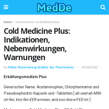
Home
Informationen zu Medikamenten
Cold Medicine Plus:
Indikationen,
Nebenwirkungen,
Warnungen
by
Viktor Rosenzweig (Doktor der Pharmazie)
03/06/2022
Erkältungsmedizin Plus
Generischer Name: Acetaminophen, Chlorpheniramin und
Pseudoephedrin-Kapseln und -Tabletten [
ah-seet-ah-MIN-
oh-fen, klor-fen-EER-a-meen, and-soo-doe-e-FED-rin
]